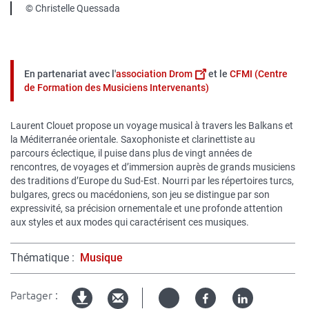
Légende
©
Christelle Quessada
En partenariat avec l'
association Drom
et le
CFMI (Centre
de Formation des Musiciens Intervenants)
Laurent Clouet propose un voyage musical à travers les Balkans et
la Méditerranée orientale. Saxophoniste et clarinettiste au
parcours éclectique, il puise dans plus de vingt années de
rencontres, de voyages et d’immersion auprès de grands musiciens
des traditions d’Europe du Sud-Est. Nourri par les répertoires turcs,
bulgares, grecs ou macédoniens, son jeu se distingue par son
expressivité, sa précision ornementale et une profonde attention
aux styles et aux modes qui caractérisent ces musiques.
Thématique
Musique
Partager :
Twitter
Facebook
Linked