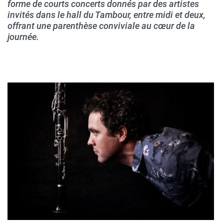
forme de courts concerts donnés par des artistes
invités dans le hall du Tambour, entre midi et deux,
offrant une parenthèse conviviale au
cœur
de la
journée.
Contenu
sous
forme
de
paragraphes