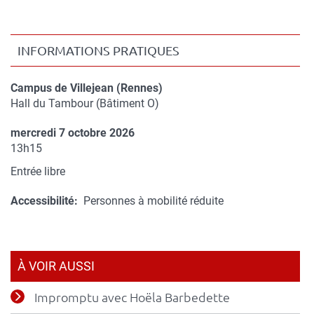
Version
in
imprimable
INFORMATIONS PRATIQUES
Campus de Villejean (Rennes)
Compléments
Hall du Tambour (Bâtiment O)
de
mercredi 7 octobre 2026
lieu
Complément
13h15
de
Entrée libre
date
Accessibilité
Personnes à mobilité réduite
À VOIR AUSSI
Impromptu avec Hoëla Barbedette