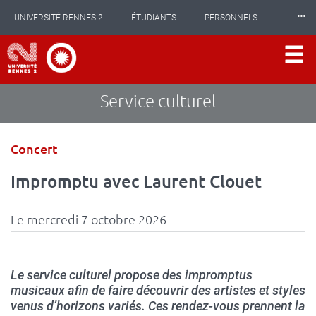
Panneau de gestion des cookies
Aller
⸱⸱⸱
UNIVERSITÉ RENNES 2
ÉTUDIANTS
PERSONNELS
au
contenu
principal
INTERNATIONAL
PROFESSIONNELS
BIBLIOTHÈQUES
LES NOUVELLES DE RENNES 2
Service culturel
Type
Concert
d'événement
Impromptu avec Laurent Clouet
Le mercredi 7 octobre 2026
Le service culturel propose des impromptus
musicaux afin de faire découvrir des artistes et styles
venus d’horizons variés. Ces rendez-vous prennent la