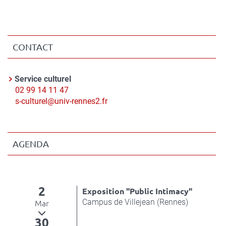
CONTACT
Contact
Service culturel
Nom
Téléphone
02 99 14 11 47
du
Courriel
s-culturel@univ-rennes2.fr
contact
AGENDA
2
Exposition "Public Intimacy"
Campus de Villejean (Rennes)
Mar
30