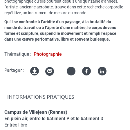
photographique qu’elle poursuit depuis une quinzaine d’années,
l’artiste, ancienne acrobate, trouve dans cette recherche corporelle
répétitive, un instrument de mesure du monde.
Qu’il se confronte à l’aridité d’un paysage, à la brutalité du
monde du travail ou à l’âpreté d’une matière, le corps devenu
forme et sculpture, suspend le mouvement et rempli l’espace
dans une
œuvre
performative, libre et souvent burlesque.
Thématique
Photographie
Partager :
Twitter
Facebook
Linked
Version
in
imprimable
INFORMATIONS PRATIQUES
Campus de Villejean (Rennes)
Compléments
En plein air, entre le bâtiment P et le bâtiment D
de
Entrée libre