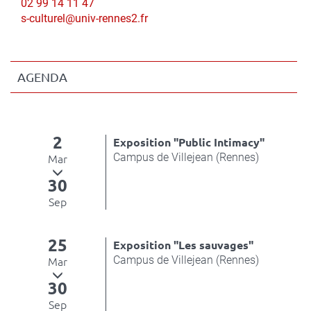
Nom
Téléphone
02 99 14 11 47
du
Courriel
s-culturel@univ-rennes2.fr
contact
AGENDA
2
Exposition "Public Intimacy"
Campus de Villejean (Rennes)
Mar
30
Sep
25
Exposition "Les sauvages"
Campus de Villejean (Rennes)
Mar
30
Sep