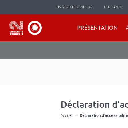
Panneau de gestion des cookies
Aller
UNIVERSITÉ RENNES 2
ÉTUDIANTS
au
contenu
principal
Navigation
PRÉSENTATION
principale
Déclaration d’ac
Accueil
Déclaration d’accessibilité