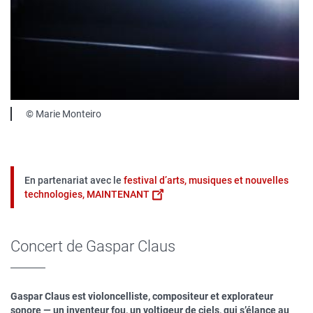
Légende
© Marie Monteiro
En partenariat avec le
festival d’arts, musiques et nouvelles
technologies, MAINTENANT
Concert de Gaspar Claus
Gaspar Claus est violoncelliste, compositeur et explorateur
sonore — un inventeur fou, un voltigeur de ciels, qui s’élance au