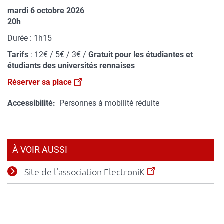
de
mardi 6 octobre 2026
lieu
Complément
20h
de
Durée : 1h15
date
Tarifs
: 12€ / 5€ / 3€ /
Gratuit pour les étudiantes et
étudiants des universités rennaises
Réserver sa place
Accessibilité
Personnes à mobilité réduite
À VOIR AUSSI
Site de l'association ElectroniK