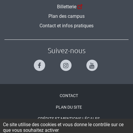
Billetterie
Plan des campus
Contact et infos pratiques
Suivez-nous
Menu
CONTACT
Pied
PLAN DU SITE
de
CRÉDITS ET MENTIONS LÉGALES
page
Ce site utilise des cookies et vous donne le contrôle sur ce
que vous souhaitez activer
ACCESSIBILITÉ : NON CONFORME