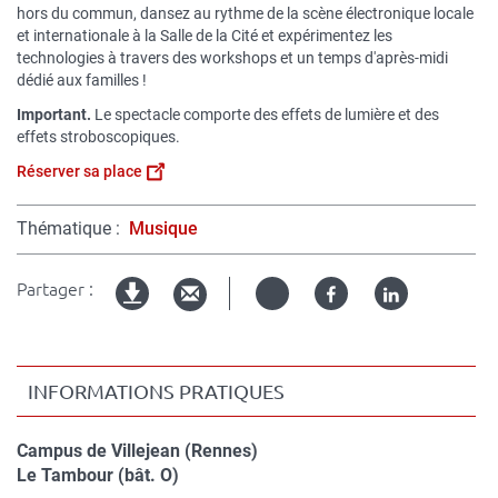
hors du commun, dansez au rythme de la scène électronique locale
et internationale à la Salle de la Cité et expérimentez les
technologies à travers des workshops et un temps d'après-midi
dédié aux familles !
Important.
Le spectacle comporte des effets de lumière et des
effets stroboscopiques.
Réserver sa place
Thématique
Musique
Partager :
Twitter
Facebook
Linked
Version
in
imprimable
INFORMATIONS PRATIQUES
Campus de Villejean (Rennes)
Compléments
Le Tambour (bât. O)