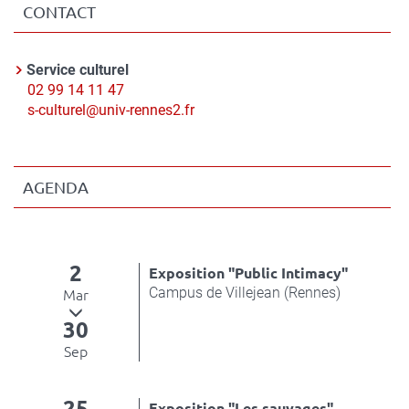
CONTACT
Contact
Service culturel
Nom
Téléphone
02 99 14 11 47
du
Courriel
s-culturel@univ-rennes2.fr
contact
AGENDA
2
Exposition "Public Intimacy"
Campus de Villejean (Rennes)
Mar
30
Sep
25
Exposition "Les sauvages"