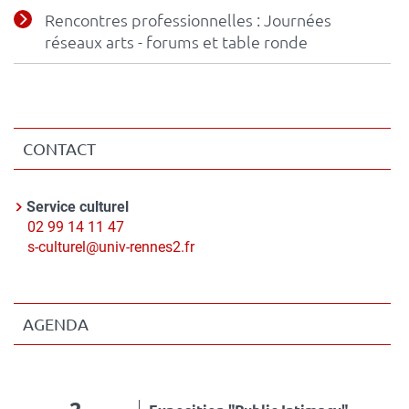
Rencontres professionnelles : Journées
réseaux arts - forums et table ronde
CONTACT
Contact
Service culturel
Nom
Téléphone
02 99 14 11 47
du
Courriel
s-culturel@univ-rennes2.fr
contact
AGENDA