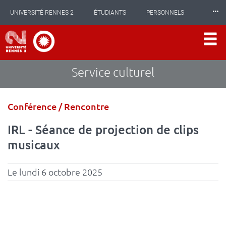
Panneau de gestion des cookies
Aller
⸱⸱⸱
UNIVERSITÉ RENNES 2
ÉTUDIANTS
PERSONNELS
au
contenu
principal
INTERNATIONAL
PROFESSIONNELS
BIBLIOTHÈQUES
LES NOUVELLES DE RENNES 2
Service culturel
Type
Conférence / Rencontre
d'événement
IRL - Séance de projection de clips
musicaux
Le lundi 6 octobre 2025