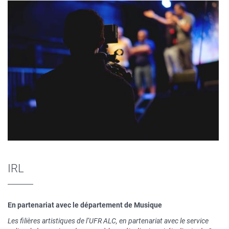
Contenu
sous
forme
de
paragraphes
IRL
En partenariat avec le département de Musique
Les filières artistiques de l’UFR ALC, en partenariat avec le service