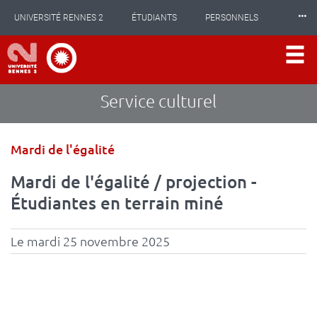
Panneau de gestion des cookies
Aller
⸱⸱⸱
UNIVERSITÉ RENNES 2
ÉTUDIANTS
PERSONNELS
au
contenu
principal
INTERNATIONAL
PROFESSIONNELS
BIBLIOTHÈQUES
LES NOUVELLES DE RENNES 2
Service culturel
Type
Mardi de l'égalité
d'événement
Mardi de l'égalité / projection -
Étudiantes en terrain miné
Le mardi 25 novembre 2025