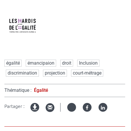
Mots
égalité
émancipaion
droit
Inclusion
clés
discrimination
projection
court-métrage
Thématique
Égalité
Partager :
Twitter
Facebook
Linked
Version
in
imprimable