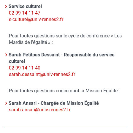
Contact
Service culturel
Nom
Téléphone
02 99 14 11 47
du
Courriel
s-culturel@univ-rennes2.fr
contact
Pour toutes questions sur le cycle de conférence « Les
Mardis de l’égalité » :
Sarah Petitpas Dessaint - Responsable du service
Nom
culturel
du
Téléphone
02 99 14 11 40
contact
Courriel
sarah.dessaint@univ-rennes2.fr
Pour toutes questions concernant la Mission Égalité :
Sarah Ansari - Chargée de Mission Égalité
Nom
Courriel
sarah.ansari@univ-rennes2.fr
du
contact