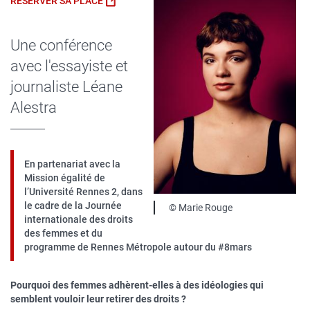
Contenu
RÉSERVER SA PLACE
sous
forme
Une conférence
de
paragraphes
avec l'essayiste et
journaliste Léane
Alestra
En partenariat avec la
Mission égalité de
l’Université Rennes 2, dans
le cadre de la Journée
Légende
© Marie Rouge
internationale des droits
des femmes et du
programme de Rennes Métropole autour du #8mars
Pourquoi des femmes adhèrent-elles à des idéologies qui
semblent vouloir leur retirer des droits ?