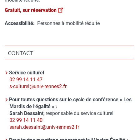
Gratuit, sur réservation
Accessibilité
Personnes à mobilité réduite
CONTACT
Contact
Service culturel
Nom
Téléphone
02 99 14 11 47
du
Courriel
s-culturel@univ-rennes2.fr
contact
Pour toutes questions sur le cycle de conférence « Les
Nom
Mardis de l’égalité » :
du
Sarah Dessaint
, responsable du service culturel
contact
Téléphone
02 99 14 11 40
Courriel
sarah.dessaint@univ-rennes2.fr