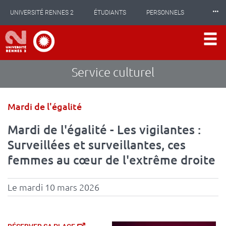
Panneau de gestion des cookies
Aller
⸱⸱⸱
UNIVERSITÉ RENNES 2
ÉTUDIANTS
PERSONNELS
au
contenu
principal
INTERNATIONAL
PROFESSIONNELS
BIBLIOTHÈQUES
LES NOUVELLES DE RENNES 2
Service culturel
Type
Mardi de l'égalité
d'événement
Mardi de l'égalité - Les vigilantes :
Surveillées et surveillantes, ces
femmes au cœur de l'extrême droite
Le mardi 10 mars 2026