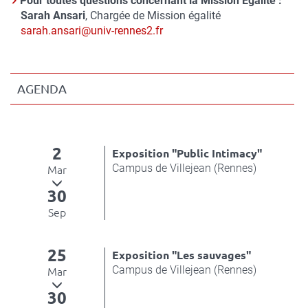
Pour toutes questions concernant la Mission Égalité :
Nom
Sarah Ansari
, Chargée de Mission égalité
du
Courriel
sarah.ansari@univ-rennes2.fr
contact
AGENDA
2
Exposition "Public Intimacy"
Campus de Villejean (Rennes)
Mar
30
Sep
25
Exposition "Les sauvages"
Campus de Villejean (Rennes)
Mar
30