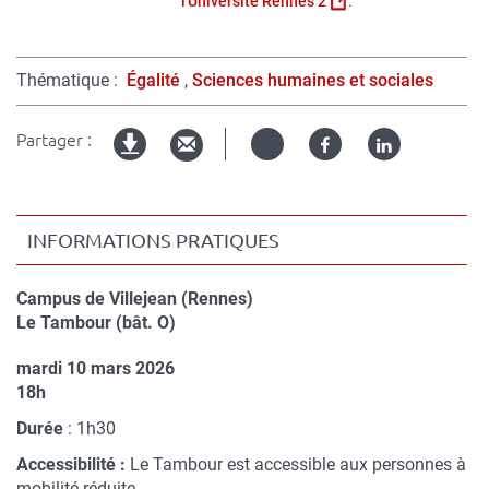
l'Université Rennes 2
.
Thématique
Égalité
Sciences humaines et sociales
Partager :
Twitter
Facebook
Linked
Version
in
imprimable
INFORMATIONS PRATIQUES
Campus de Villejean (Rennes)
Compléments
Le Tambour (bât. O)
de
mardi 10 mars 2026
lieu
Complément
18h
de
Durée
: 1h30
date
Accessibilité :
Le Tambour est accessible aux personnes à
mobilité réduite.