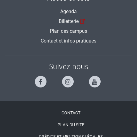
Agenda
Billetterie
Plan des campus
Contact et infos pratiques
Suivez-nous
Menu
CONTACT
Pied
PLAN DU SITE
de
CRÉDITS ET MENTIONS LÉGALES