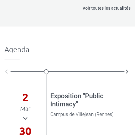
Voir toutes les actualités
Agenda
See
Se
previous
nex
events
ev
2
Exposition "Public
Intimacy"
Mar
Campus de Villejean (Rennes)
30