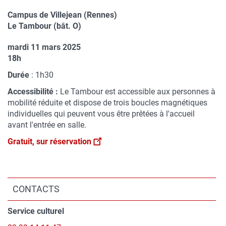
Campus de Villejean (Rennes)
Compléments
Le Tambour (bât. O)
de
mardi 11 mars 2025
lieu
Complément
18h
de
Durée
: 1h30
date
Accessibilité :
Le Tambour est accessible aux personnes à
mobilité réduite et dispose de trois boucles magnétiques
individuelles qui peuvent vous être prêtées à l'accueil
avant l'entrée en salle.
Gratuit, sur réservation
Blocs
personnalisables
CONTACTS
Contenu
Service culturel
du