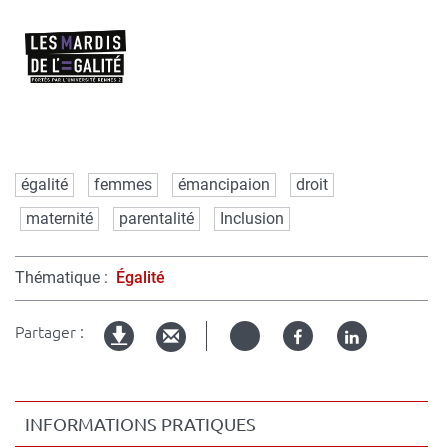
Mots
égalité
femmes
émancipaion
droit
clés
maternité
parentalité
Inclusion
Thématique
Égalité
Partager :
Twitter
Facebook
Linked
Version
in
imprimable
INFORMATIONS PRATIQUES