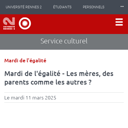
Panneau de gestion des cookies
Aller
⸱⸱⸱
UNIVERSITÉ RENNES 2
ÉTUDIANTS
PERSONNELS
au
contenu
principal
INTERNATIONAL
PROFESSIONNELS
BIBLIOTHÈQUES
LES NOUVELLES DE RENNES 2
Service culturel
Type
Mardi de l'égalité
d'événement
Mardi de l'égalité - Les mères, des
parents comme les autres ?
Le mardi 11 mars 2025