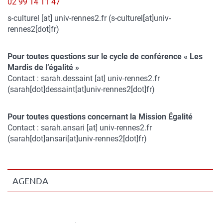
02 99 14 11 47
bloc
s-culturel
[at]
univ-rennes2.fr
(s-culturel[at]univ-
rennes2[dot]fr)
Pour toutes questions sur le cycle de conférence « Les
Mardis de l’égalité »
Contact :
sarah.dessaint
[at]
univ-rennes2.fr
(sarah[dot]dessaint[at]univ-rennes2[dot]fr)
Pour toutes questions concernant la Mission Égalité
Contact :
sarah.ansari
[at]
univ-rennes2.fr
(sarah[dot]ansari[at]univ-rennes2[dot]fr)
AGENDA