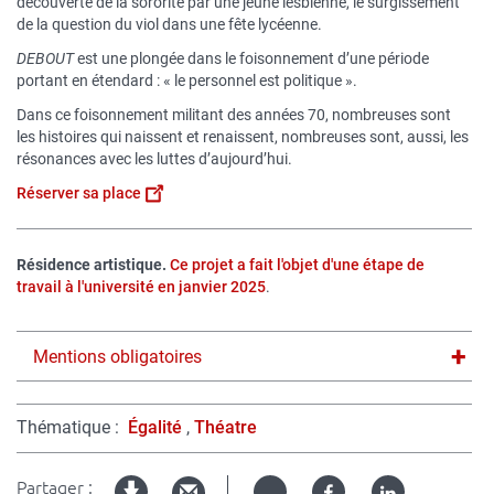
découverte de la sororité par une jeune lesbienne, le surgissement
de la question du viol dans une fête lycéenne.
DEBOUT
est une plongée dans le foisonnement d’une période
portant en étendard : « le personnel est politique ».
Dans ce foisonnement militant des années 70, nombreuses sont
les histoires qui naissent et renaissent, nombreuses sont, aussi, les
résonances avec les luttes d’aujourd’hui.
Réserver sa place
Résidence artistique.
Ce projet a fait l'objet d'une étape de
travail à l'université en janvier 2025
.
Titre
Mentions obligatoires
du
texte
Thématique
Égalité
Théatre
dépliable
Partager :