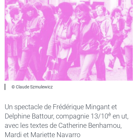
sous
forme
de
paragraphes
Légende
© Claude Szmulewicz
Un spectacle de Frédérique Mingant et
è
Delphine Battour, compagnie 13/10
en ut,
avec les textes de Catherine Benhamou,
Mardi et Mariette Navarro