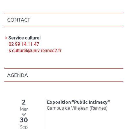
CONTACT
Contact
Service culturel
Nom
Téléphone
02 99 14 11 47
du
Courriel
s-culturel@univ-rennes2.fr
contact
AGENDA
2
Exposition "Public Intimacy"
Campus de Villejean (Rennes)
Mar
30
Sep