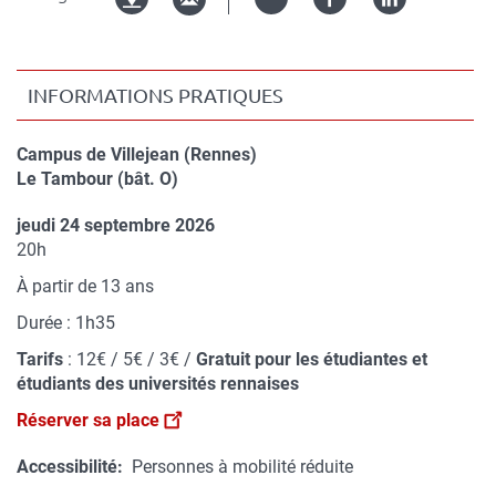
Twitter
Facebook
Linked
Version
in
imprimable
INFORMATIONS PRATIQUES
Campus de Villejean (Rennes)
Compléments
Le Tambour (bât. O)
de
jeudi 24 septembre 2026
lieu
Complément
20h
de
À partir de 13 ans
date
Durée : 1h35
Tarifs
: 12€ / 5€ / 3€ /
Gratuit pour les étudiantes et
étudiants des universités rennaises
Réserver sa place
Accessibilité
Personnes à mobilité réduite