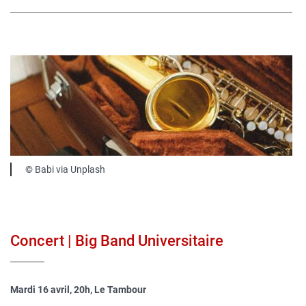
Image
publique
Légende
© Babi via Unplash
Concert | Big Band Universitaire
Mardi 16 avril, 20h, Le Tambour