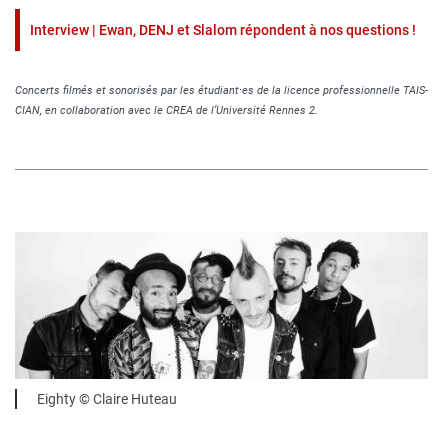
Interview | Ewan, DENJ et Slalom répondent à nos questions !
Concerts filmés et sonorisés par les étudiant·es de la licence professionnelle TAIS-
CIAN, en collaboration avec le CREA de l’Université Rennes 2.
Image
publique
Légende
Eighty © Claire Huteau