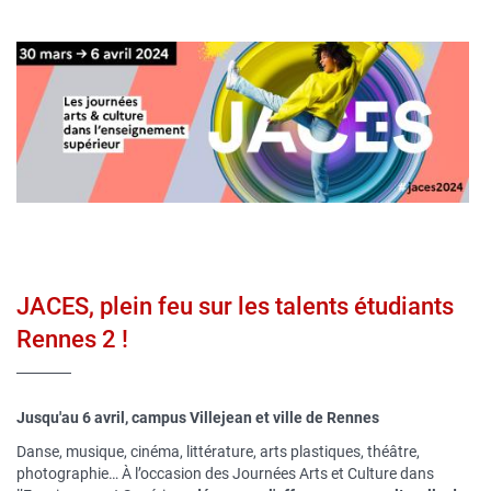
Contenu
Image
sous
publique
forme
de
paragraphes
JACES, plein feu sur les talents étudiants
Rennes 2 !
Jusqu'au 6 avril, campus Villejean et ville de Rennes
Danse, musique, cinéma, littérature, arts plastiques, théâtre,
photographie… À l’occasion des Journées Arts et Culture dans