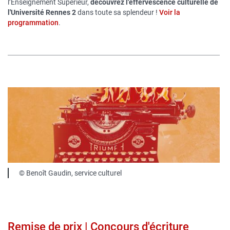
l’Enseignement Supérieur,
découvrez l'effervescence culturelle de
l'Université Rennes 2
dans toute sa splendeur !
Voir la
programmation
.
Image
publique
Légende
© Benoît Gaudin, service culturel
Remise de prix | Concours d'écriture