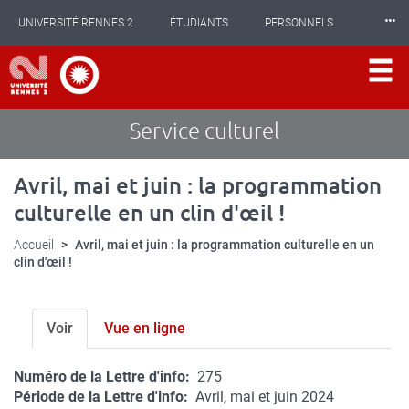
Panneau de gestion des cookies
Aller
⸱⸱⸱
UNIVERSITÉ RENNES 2
ÉTUDIANTS
PERSONNELS
au
contenu
principal
INTERNATIONAL
PROFESSIONNELS
BIBLIOTHÈQUES
LES NOUVELLES DE RENNES 2
Service culturel
Avril, mai et juin : la programmation
culturelle en un clin d'œil !
Accueil
Avril, mai et juin : la programmation culturelle en un
clin d'œil !
Voir
Vue en ligne
Onglets
Numéro de la Lettre d'info
275
principaux
Période de la Lettre d'info
Avril, mai et juin 2024