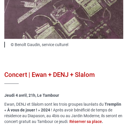
publique
Légende
© Benoît Gaudin, service culturel
Concert | Ewan + DENJ + Slalom
Jeudi 4 avril, 21h, Le Tambour
Ewan, DENJ et Slalom sont les trois groupes lauréats du
Tremplin
« À vous de jouer ! » 2024
! Après avoir bénéficié de temps de
résidence au Diapason, au 4bis ou au Jardin Moderne, ils seront en
concert gratuit au Tambour ce jeudi.
Réserver sa place
.