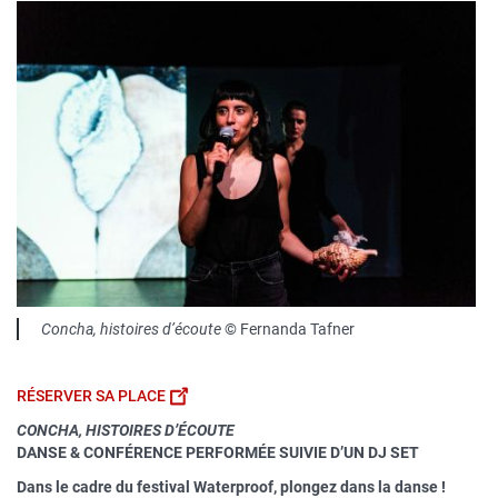
Contenu
sous
forme
de
paragraphes
Légende
Concha, histoires d’écoute
© Fernanda Tafner
R
ÉSERVER SA PLACE
CONCHA, HISTOIRES D’ÉCOUTE
DANSE & CONFÉRENCE PERFORMÉE SUIVIE D’UN DJ SET
Dans le cadre du festival Waterproof, plongez dans la danse !