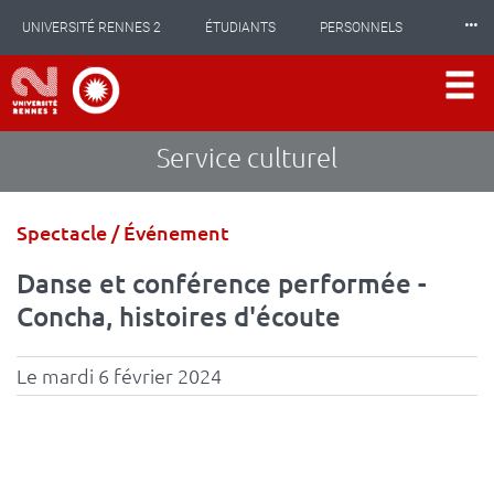
Panneau de gestion des cookies
Aller
⸱⸱⸱
UNIVERSITÉ RENNES 2
ÉTUDIANTS
PERSONNELS
au
contenu
principal
INTERNATIONAL
PROFESSIONNELS
BIBLIOTHÈQUES
LES NOUVELLES DE RENNES 2
Service culturel
Type
Spectacle / Événement
d'événement
Danse et conférence performée -
Concha, histoires d'écoute
Le mardi 6 février 2024