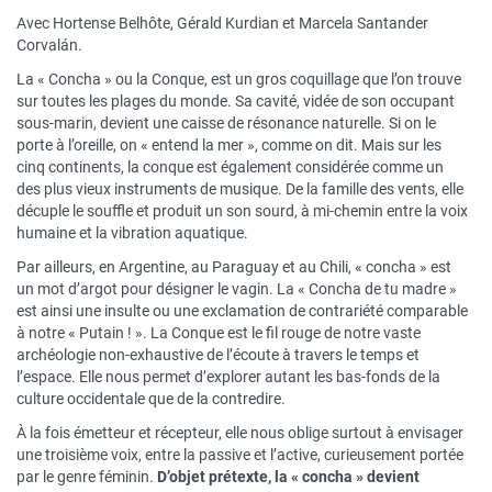
Avec Hortense Belhôte, Gérald Kurdian et Marcela Santander
Corvalán.
La « Concha » ou la Conque, est un gros coquillage que l’on trouve
sur toutes les plages du monde. Sa cavité, vidée de son occupant
sous-marin, devient une caisse de résonance naturelle. Si on le
porte à l’oreille, on « entend la mer », comme on dit. Mais sur les
cinq continents, la conque est également considérée comme un
des plus vieux instruments de musique. De la famille des vents, elle
décuple le souffle et produit un son sourd, à mi-chemin entre la voix
humaine et la vibration aquatique.
Par ailleurs, en Argentine, au Paraguay et au Chili, « concha » est
un mot d’argot pour désigner le vagin. La « Concha de tu madre »
est ainsi une insulte ou une exclamation de contrariété comparable
à notre « Putain ! ». La Conque est le fil rouge de notre vaste
archéologie non-exhaustive de l’écoute à travers le temps et
l’espace. Elle nous permet d’explorer autant les bas-fonds de la
culture occidentale que de la contredire.
À la fois émetteur et récepteur, elle nous oblige surtout à envisager
une troisième voix, entre la passive et l’active, curieusement portée
par le genre féminin.
D’objet prétexte, la « concha » devient