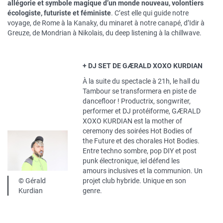
allégorie et symbole magique d’un monde nouveau, volontiers
écologiste, futuriste et féministe
. C’est elle qui guide notre
voyage, de Rome à la Kanaky, du minaret à notre canapé, d’Idir à
Greuze, de Mondrian à Nikolais, du deep listening à la chillwave.
+ DJ SET DE GÆRALD XOXO KURDIAN
À la suite du spectacle à 21h, le hall du
Tambour se transformera en piste de
dancefloor ! Productrix, songwriter,
performer et DJ protéiforme, GÆRALD
XOXO KURDIAN est la mother of
ceremony des soirées Hot Bodies of
the Future et des chorales Hot Bodies.
Entre techno sombre, pop DIY et post
punk électronique, iel défend les
amours inclusives et la communion. Un
Légende
© Gérald
projet club hybride. Unique en son
Kurdian
genre.