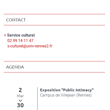
CONTACT
Contact
Service culturel
Nom
Téléphone
02 99 14 11 47
du
Courriel
s-culturel@univ-rennes2.fr
contact
AGENDA
2
Exposition "Public Intimacy"
Campus de Villejean (Rennes)
Mar
30