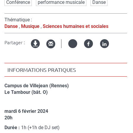
Mots
Conférence
performance musicale
Danse
clés
Thématique
Danse
Musique
Sciences humaines et sociales
Partager :
Twitter
Facebook
Linked
Version
in
imprimable
INFORMATIONS PRATIQUES
Campus de Villejean (Rennes)
Compléments
Le Tambour (bât. O)
de
lieu
mardi 6 février 2024
Complément
20h
de
Durée :
1h (+1h de DJ set)
date